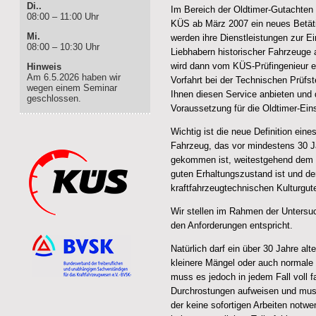
Di..
Im Bereich der Oldtimer-Gutachten g
08:00 – 11:00 Uhr
KÜS ab März 2007 ein neues Betäti
Mi.
werden ihre Dienstleistungen zur Ei
08:00 – 10:30 Uhr
Liebhabern historischer Fahrzeuge
wird dann vom KÜS-Prüfingenieur ers
Hinweis
Am 6.5.2026 haben wir
Vorfahrt bei der Technischen Prüfste
wegen einem Seminar
Ihnen diesen Service anbieten und 
geschlossen.
Voraussetzung für die Oldtimer-Einst
Wichtig ist die neue Definition eine
Fahrzeug, das vor mindestens 30 J
gekommen ist, weitestgehend dem O
guten Erhaltungszustand ist und de
kraftfahrzeugtechnischen Kulturgute
Wir stellen im Rahmen der Untersu
den Anforderungen entspricht.
Natürlich darf ein über 30 Jahre al
kleinere Mängel oder auch normale
muss es jedoch in jedem Fall voll fa
Durchrostungen aufweisen und muss
der keine sofortigen Arbeiten notwe